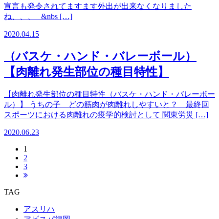
宣言も発令されてますます外出が出来なくなりました
ね、、、 &nbs […]
2020.04.15
（バスケ・ハンド・バレーボール）
【肉離れ発生部位の種目特性】
【肉離れ発生部位の種目特性（バスケ・ハンド・バレーボー
ル）】 うちの子 どの筋肉が肉離れしやすいと？ 最終回
スポーツにおける肉離れの疫学的検討として 関東労災 […]
2020.06.23
1
2
3
TAG
アスリハ