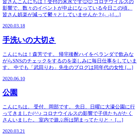
皆さんこんにちは！受付の末永です🙂🙂 コロナウイルスの
影響で、数々のイベントが中止になっている今日この頃。
皆さん娯楽が減って鬱々としていませんか？(-_-) […]
2020.03.18
手洗いの大切さ
こんにちは！森芳です。 帰宅後酎ハイをベランダで飲みな
がらSNSのチェックをするのを楽しみに毎日仕事をしていま
す。 中でも「武田りわ」先生のブログは同年代の女性 […]
2020.06.10
公園
こんにちは。 受付、岡部です。 先日、日曜に大濠公園に行
ってきました(^^♪ コロナウイルスの影響で子供たちがたく
さんいました。 室内で遊ぶ所は閉まってたりと・ […]
2020.03.21