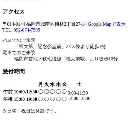
アクセス
〒814-0144 福岡市城南区梅林2丁目27-14
Google Mapで表示
TEL.
092-874-7505
バスでのご来院
「福大第二記念会堂前」バス停より徒歩1分
電車でのご来院
福岡市営地下鉄七隈線「福大前駅」より徒歩10分
受付時間
月
火
水
木
金
土
午前
10:00-12:30
◯
◯
◯
◯
◯
9:00-11:30
14:00-16:30
午後
15:00-19:30
◯
◯
◯
◯
◯
※日曜・祝日は休診です。