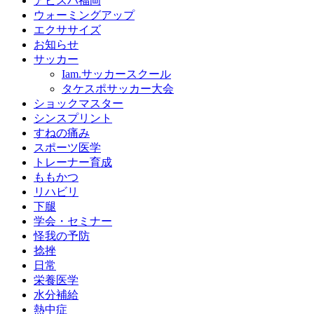
アビスパ福岡
ウォーミングアップ
エクササイズ
お知らせ
サッカー
Iam.サッカースクール
タケスポサッカー大会
ショックマスター
シンスプリント
すねの痛み
スポーツ医学
トレーナー育成
ももかつ
リハビリ
下腿
学会・セミナー
怪我の予防
捻挫
日常
栄養医学
水分補給
熱中症