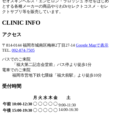
ゼオスキンヘルス・エンビロン・ラロッシュ ポゼをはじめ
とする各種メーカーの商品やりわDrセレクトコスメ・セレ
クトサプリ等を販売しています。
CLINIC INFO
アクセス
〒814-0144 福岡市城南区梅林2丁目27-14
Google Mapで表示
TEL.
092-874-7505
バスでのご来院
「福大第二記念会堂前」バス停より徒歩1分
電車でのご来院
福岡市営地下鉄七隈線「福大前駅」より徒歩10分
受付時間
月
火
水
木
金
土
午前
10:00-12:30
◯
◯
◯
◯
◯
9:00-11:30
14:00-16:30
午後
15:00-19:30
◯
◯
◯
◯
◯