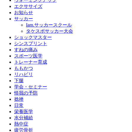
ウォーミングアップ
エクササイズ
お知らせ
サッカー
Iam.サッカースクール
タケスポサッカー大会
ショックマスター
シンスプリント
すねの痛み
スポーツ医学
トレーナー育成
ももかつ
リハビリ
下腿
学会・セミナー
怪我の予防
捻挫
日常
栄養医学
水分補給
熱中症
疲労骨折