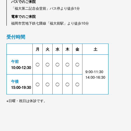
バスでのご来院
「福大第二記念会堂前」バス停より徒歩1分
電車でのご来院
福岡市営地下鉄七隈線「福大前駅」より徒歩10分
受付時間
月
火
水
木
金
土
午前
◯
◯
◯
◯
◯
10:00-12:30
9:00-11:30
14:00-16:30
午後
◯
◯
◯
◯
◯
15:00-19:30
※日曜・祝日は休診です。