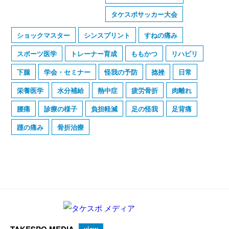
タケスポサッカー大会
ショックマスター
シンスプリント
すねの痛み
スポーツ医学
トレーナー育成
ももかつ
リハビリ
下腿
学会・セミナー
怪我の予防
捻挫
日常
栄養医学
水分補給
熱中症
疲労骨折
肉離れ
腰痛
診療の様子
負担軽減
足の怪我
足背痛
踵の痛み
骨折治療
TAKESPO MEDIA
view