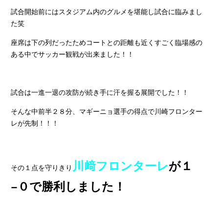
試合開始前にはスタジアム内のグルメを堪能し試合に臨みまし
た笑
座席は下の列だったためコートとの距離も近くすごく臨場感の
ある中でサッカー観戦が出来ました！！
試合は一進一退の攻防が続き手に汗を握る展開でした！！
そんな中前半２８分、マギーニョ選手の得点で川崎フロンター
レが先制！！！
川﨑フロンターレ
が１
その１点を守りきり
−０で勝利しました！