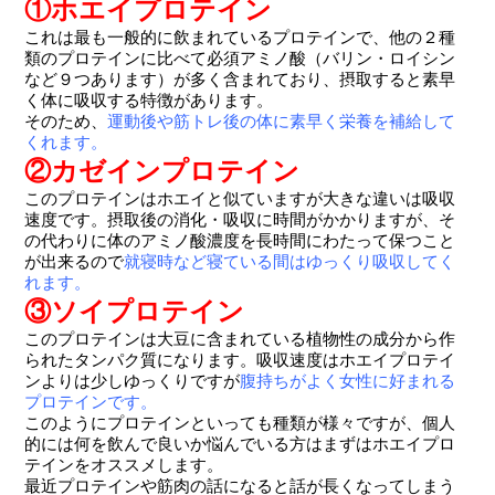
①ホエイプロテイン
これは最も一般的に飲まれているプロテインで、
他の２種
類のプロテインに比べて必須アミノ酸（バリン・
ロイシン
など９つあります）が多く含まれており、
摂取すると素早
く体に吸収する特徴があります。
そのため、
運動後や筋トレ後の体に素早く栄養を補給して
くれます。
②カゼインプロテイン
このプロテインはホエイと似ていますが大きな違いは吸収
速度です
。摂取後の消化・吸収に時間がかかりますが、
そ
の代わりに体のアミノ酸濃度を長時間にわたって保つこと
が出来
るので
就寝時など寝ている間はゆっくり吸収してく
れます。
③ソイプロテイン
このプロテインは大豆に含まれている植物性の成分から作
られたタ
ンパク質になります。
吸収速度はホエイプロテイ
ンよりは少しゆっくりですが
腹持ちがよ
く女性に好まれる
プロテインです。
このようにプロテインといっても種類が様々ですが、
個人
的には何を飲んで良いか悩んでいる方はまずはホエイプロ
テイ
ンをオススメします。
最近プロテインや筋肉の話になると話が長くなってしまう