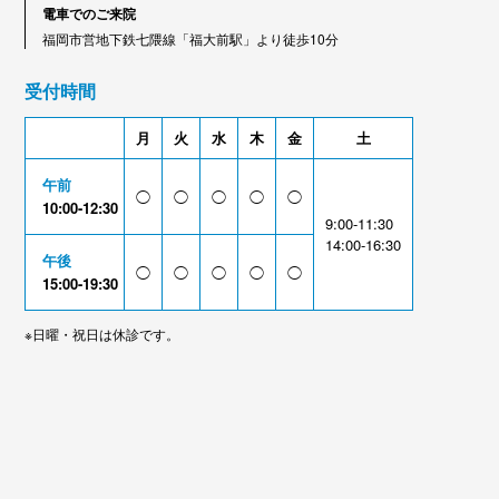
電車でのご来院
福岡市営地下鉄七隈線「福大前駅」より徒歩10分
受付時間
月
火
水
木
金
土
午前
◯
◯
◯
◯
◯
10:00-12:30
9:00-11:30
14:00-16:30
午後
◯
◯
◯
◯
◯
15:00-19:30
※日曜・祝日は休診です。