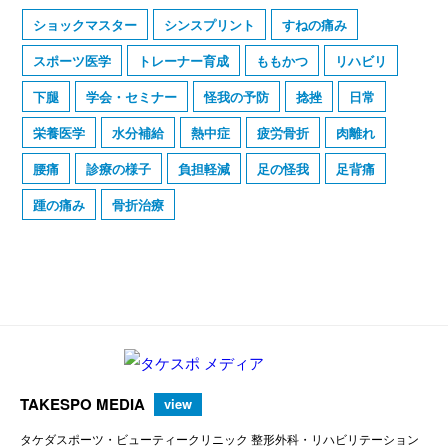
ショックマスター
シンスプリント
すねの痛み
スポーツ医学
トレーナー育成
ももかつ
リハビリ
下腿
学会・セミナー
怪我の予防
捻挫
日常
栄養医学
水分補給
熱中症
疲労骨折
肉離れ
腰痛
診療の様子
負担軽減
足の怪我
足背痛
踵の痛み
骨折治療
TAKESPO MEDIA
view
タケダスポーツ・ビューティークリニック 整形外科・リハビリテーション