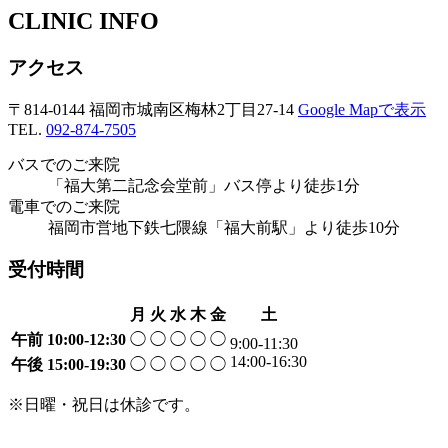
CLINIC INFO
アクセス
〒814-0144 福岡市城南区梅林2丁目27-14
Google Mapで表示
TEL.
092-874-7505
バスでのご来院
「福大第二記念会堂前」バス停より徒歩1分
電車でのご来院
福岡市営地下鉄七隈線「福大前駅」より徒歩10分
受付時間
月
火
水
木
金
土
午前
10:00-12:30
◯
◯
◯
◯
◯
9:00-11:30
14:00-16:30
午後
15:00-19:30
◯
◯
◯
◯
◯
※日曜・祝日は休診です。