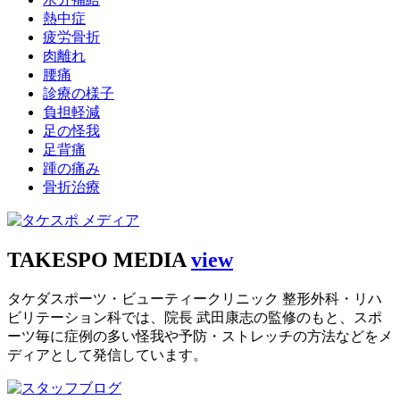
熱中症
疲労骨折
肉離れ
腰痛
診療の様子
負担軽減
足の怪我
足背痛
踵の痛み
骨折治療
TAKESPO MEDIA
view
タケダスポーツ・ビューティークリニック 整形外科・リハ
ビリテーション科では、院長 武田康志の監修のもと、スポ
ーツ毎に症例の多い怪我や予防・ストレッチの方法などをメ
ディアとして発信しています。