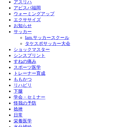
アスリハ
アビスパ福岡
ウォーミングアップ
エクササイズ
お知らせ
サッカー
Iam.サッカースクール
タケスポサッカー大会
ショックマスター
シンスプリント
すねの痛み
スポーツ医学
トレーナー育成
ももかつ
リハビリ
下腿
学会・セミナー
怪我の予防
捻挫
日常
栄養医学
水分補給