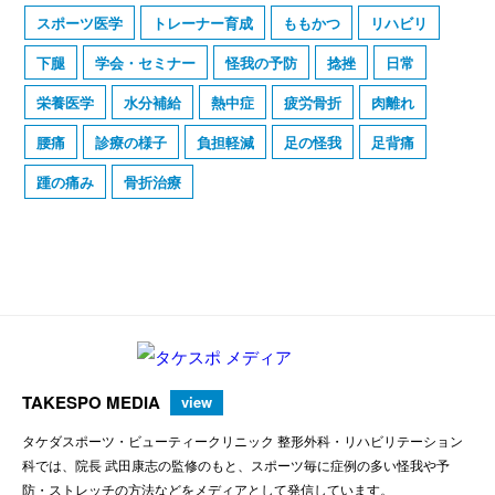
スポーツ医学
トレーナー育成
ももかつ
リハビリ
下腿
学会・セミナー
怪我の予防
捻挫
日常
栄養医学
水分補給
熱中症
疲労骨折
肉離れ
腰痛
診療の様子
負担軽減
足の怪我
足背痛
踵の痛み
骨折治療
TAKESPO MEDIA
view
タケダスポーツ・ビューティークリニック 整形外科・リハビリテーション
科では、院長 武田康志の監修のもと、スポーツ毎に症例の多い怪我や予
防・ストレッチの方法などをメディアとして発信しています。