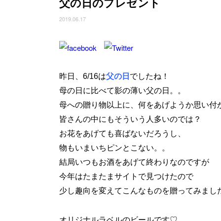
父の日のプレゼント
2019.06.17
昨日、6/16は
父の日
でしたね！
母の日に比べて影の薄い父の日。。
母への贈り物以上に、
何をあげようか思い付か
皆さんの中にもそういう人多いのでは？
お花をあげても喜ばないだろうし、
物もいまいちピンとこない。。
結局いつもお酒をあげて終わりなのですが
今年はたまたまサイトで見つけたので
少し趣向を変えてこんなものを贈ってみました(*
オリジナルラベルのビールです♡