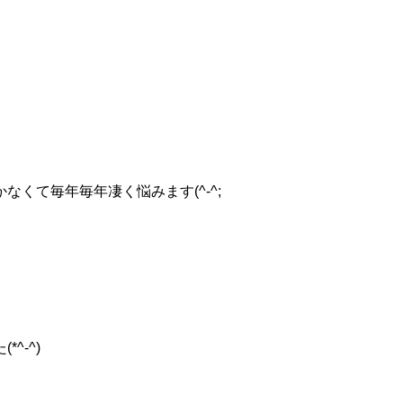
なくて毎年毎年凄く悩みます(^-^;
^-^)