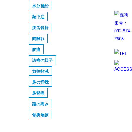
水分補給
熱中症
疲労骨折
肉離れ
腰痛
診療の様子
負担軽減
足の怪我
足背痛
踵の痛み
骨折治療