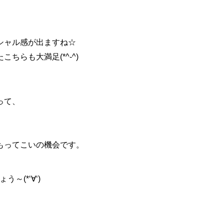
シャル感が出ますね☆
たこちらも大満足(*^
-^)
って、
もってこいの機会です
。
う～(*‘∀‘)