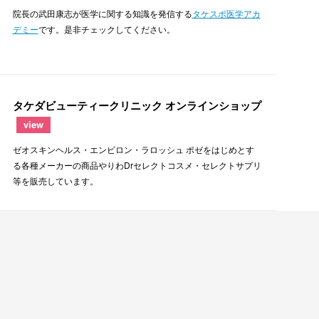
院長の武田康志が医学に関する知識を発信する
タケスポ医学アカ
デミー
です。是非チェックしてください。
タケダビューティークリニック オンラインショップ
view
ゼオスキンヘルス・エンビロン・ラロッシュ ポゼをはじめとす
る各種メーカーの商品やりわDrセレクトコスメ・セレクトサプリ
等を販売しています。