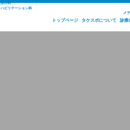
整形外科・
リハビリテーション科
メ
トップページ
タケスポについて
診療