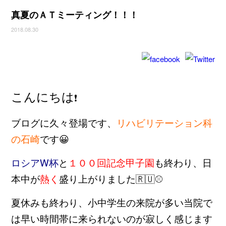
真夏のＡＴミーティング！！！
2018.08.30
こんにちは
❗
ブログに久々登場です、
リハビリテーション科
の石崎
です😀
ロシアW杯
と
１００回記念甲子園
も終わり、日
本中が
熱く
盛り上がりました🇷🇺⚾
夏休みも終わり、小中学生の来院が多い当院で
は早い時間帯に来られないのが寂しく感じます