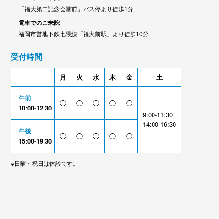
「福大第二記念会堂前」バス停より徒歩1分
電車でのご来院
福岡市営地下鉄七隈線「福大前駅」より徒歩10分
受付時間
月
火
水
木
金
土
午前
◯
◯
◯
◯
◯
10:00-12:30
9:00-11:30
14:00-16:30
午後
◯
◯
◯
◯
◯
15:00-19:30
※日曜・祝日は休診です。