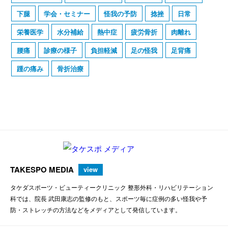
下腿
学会・セミナー
怪我の予防
捻挫
日常
栄養医学
水分補給
熱中症
疲労骨折
肉離れ
腰痛
診療の様子
負担軽減
足の怪我
足背痛
踵の痛み
骨折治療
TAKESPO MEDIA
view
タケダスポーツ・ビューティークリニック 整形外科・リハビリテーション
科では、院長 武田康志の監修のもと、スポーツ毎に症例の多い怪我や予
防・ストレッチの方法などをメディアとして発信しています。