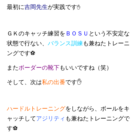
最初に
吉岡先生
が実践です
✋
ＧＫのキャッチ練習を
ＢＯＳＵ
という不安定な
状態で行ない、
バランス訓練
も兼ねたトレーニ
ングです⚽
また
ボーダーの靴下
もいいですね（笑）
そして、次は
私の出番
です✋
ハードルトレーニング
をしながら、ボールをキ
ャッチして
アジリティ
も兼ねたトレーニングで
す⚽