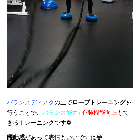
バランスディスク
の上で
ロープトレーニング
を
行うことで、
バランス能力
+
心肺機能向上
もで
きるトレーニングです⚽
躍動感
があって表情もいいですね😄