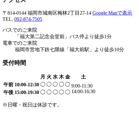
〒814-0144 福岡市城南区梅林2丁目27-14
Google Mapで表示
TEL.
092-874-7505
バスでのご来院
「福大第二記念会堂前」バス停より徒歩1分
電車でのご来院
福岡市営地下鉄七隈線「福大前駅」より徒歩10分
受付時間
月
火
水
木
金
土
午前
10:00-12:30
◯
◯
◯
◯
◯
9:00-11:30
14:00-16:30
午後
15:00-19:30
◯
◯
◯
◯
◯
※日曜・祝日は休診です。