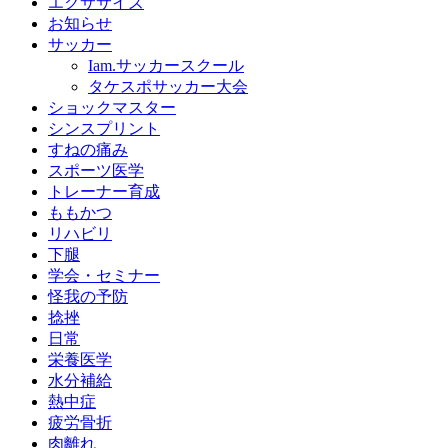
エクササイズ
お知らせ
サッカー
Iam.サッカースクール
タケスポサッカー大会
ショックマスター
シンスプリント
すねの痛み
スポーツ医学
トレーナー育成
ももかつ
リハビリ
下腿
学会・セミナー
怪我の予防
捻挫
日常
栄養医学
水分補給
熱中症
疲労骨折
肉離れ