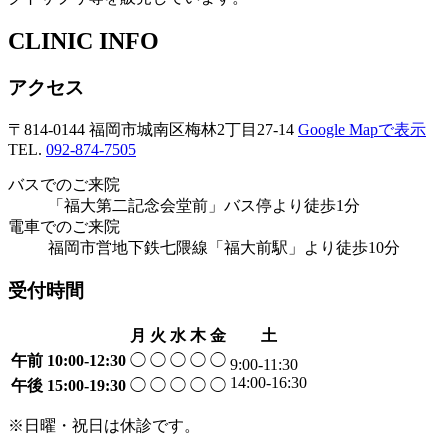
CLINIC INFO
アクセス
〒814-0144 福岡市城南区梅林2丁目27-14
Google Mapで表示
TEL.
092-874-7505
バスでのご来院
「福大第二記念会堂前」バス停より徒歩1分
電車でのご来院
福岡市営地下鉄七隈線「福大前駅」より徒歩10分
受付時間
月
火
水
木
金
土
午前
10:00-12:30
◯
◯
◯
◯
◯
9:00-11:30
14:00-16:30
午後
15:00-19:30
◯
◯
◯
◯
◯
※日曜・祝日は休診です。