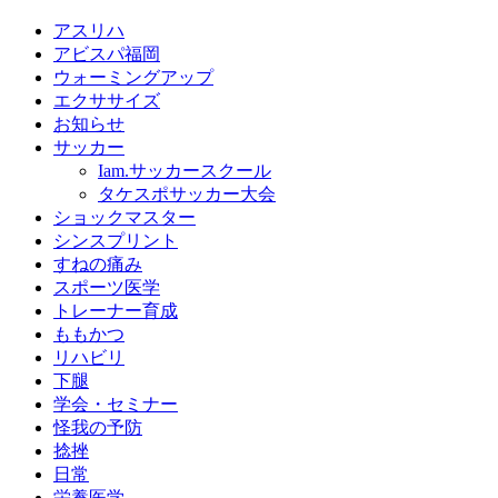
アスリハ
アビスパ福岡
ウォーミングアップ
エクササイズ
お知らせ
サッカー
Iam.サッカースクール
タケスポサッカー大会
ショックマスター
シンスプリント
すねの痛み
スポーツ医学
トレーナー育成
ももかつ
リハビリ
下腿
学会・セミナー
怪我の予防
捻挫
日常
栄養医学