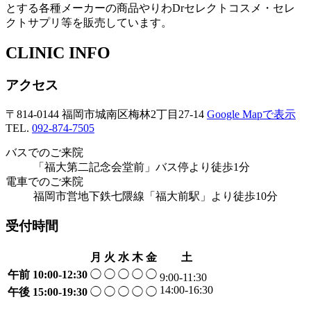
とする各種メーカーの商品やりわDrセレクトコスメ・セレ
クトサプリ等を販売しています。
CLINIC INFO
アクセス
〒814-0144 福岡市城南区梅林2丁目27-14
Google Mapで表示
TEL.
092-874-7505
バスでのご来院
「福大第二記念会堂前」バス停より徒歩1分
電車でのご来院
福岡市営地下鉄七隈線「福大前駅」より徒歩10分
受付時間
月
火
水
木
金
土
午前
10:00-12:30
◯
◯
◯
◯
◯
9:00-11:30
14:00-16:30
午後
15:00-19:30
◯
◯
◯
◯
◯