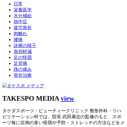
日常
栄養医学
水分補給
熱中症
疲労骨折
肉離れ
腰痛
診療の様子
負担軽減
足の怪我
足背痛
踵の痛み
骨折治療
TAKESPO MEDIA
view
タケダスポーツ・ビューティークリニック 整形外科・リハ
ビリテーション科では、院長 武田康志の監修のもと、スポ
ーツ毎に症例の多い怪我や予防・ストレッチの方法などをメ