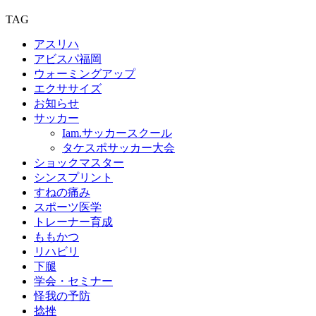
TAG
アスリハ
アビスパ福岡
ウォーミングアップ
エクササイズ
お知らせ
サッカー
Iam.サッカースクール
タケスポサッカー大会
ショックマスター
シンスプリント
すねの痛み
スポーツ医学
トレーナー育成
ももかつ
リハビリ
下腿
学会・セミナー
怪我の予防
捻挫