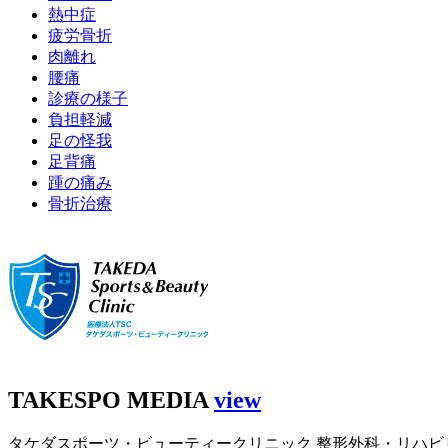
熱中症
疲労骨折
肉離れ
腰痛
診療の様子
負担軽減
足の怪我
足背痛
踵の痛み
骨折治療
TAKESPO MEDIA
view
タケダスポーツ・ビューティークリニック 整形外科・リハビ