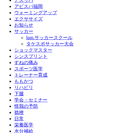
アスリハ
アビスパ福岡
ウォーミングアップ
エクササイズ
お知らせ
サッカー
Iam.サッカースクール
タケスポサッカー大会
ショックマスター
シンスプリント
すねの痛み
スポーツ医学
トレーナー育成
ももかつ
リハビリ
下腿
学会・セミナー
怪我の予防
捻挫
日常
栄養医学
水分補給