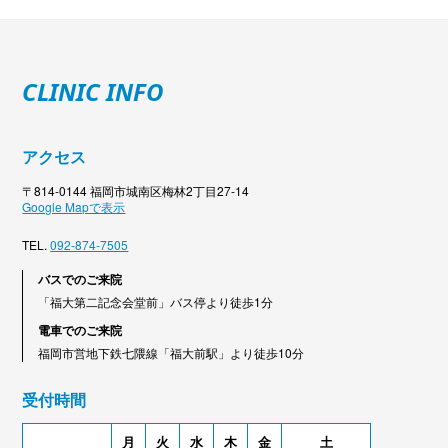
CLINIC INFO
アクセス
〒814-0144 福岡市城南区梅林2丁目27-14
Google Mapで表示
TEL.
092-874-7505
バスでのご来院
「福大第二記念会堂前」バス停より徒歩1分
電車でのご来院
福岡市営地下鉄七隈線「福大前駅」より徒歩10分
受付時間
月
火
水
木
金
土