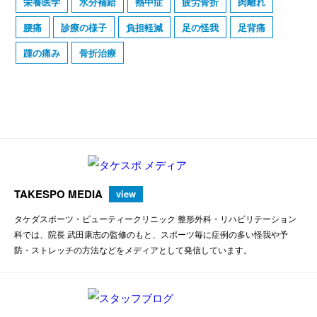
栄養医学
水分補給
熱中症
疲労骨折
肉離れ
腰痛
診療の様子
負担軽減
足の怪我
足背痛
踵の痛み
骨折治療
TAKESPO MEDIA
view
タケダスポーツ・ビューティークリニック 整形外科・リハビリテーション
科では、院長 武田康志の監修のもと、スポーツ毎に症例の多い怪我や予
防・ストレッチの方法などをメディアとして発信しています。