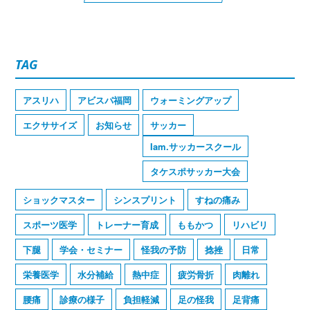
TAG
アスリハ
アビスパ福岡
ウォーミングアップ
エクササイズ
お知らせ
サッカー
Iam.サッカースクール
タケスポサッカー大会
ショックマスター
シンスプリント
すねの痛み
スポーツ医学
トレーナー育成
ももかつ
リハビリ
下腿
学会・セミナー
怪我の予防
捻挫
日常
栄養医学
水分補給
熱中症
疲労骨折
肉離れ
腰痛
診療の様子
負担軽減
足の怪我
足背痛