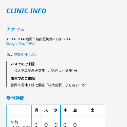
CLINIC INFO
アクセス
〒814-0144 福岡市城南区梅林2丁目27-14
Google Mapで表示
TEL.
092-874-7505
バスでのご来院
「福大第二記念会堂前」バス停より徒歩1分
電車でのご来院
福岡市営地下鉄七隈線「福大前駅」より徒歩10分
受付時間
月
火
水
木
金
土
午前
◯
◯
◯
◯
◯