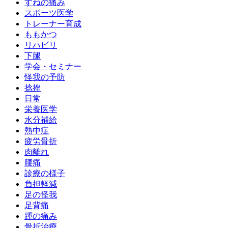
すねの痛み
スポーツ医学
トレーナー育成
ももかつ
リハビリ
下腿
学会・セミナー
怪我の予防
捻挫
日常
栄養医学
水分補給
熱中症
疲労骨折
肉離れ
腰痛
診療の様子
負担軽減
足の怪我
足背痛
踵の痛み
骨折治療