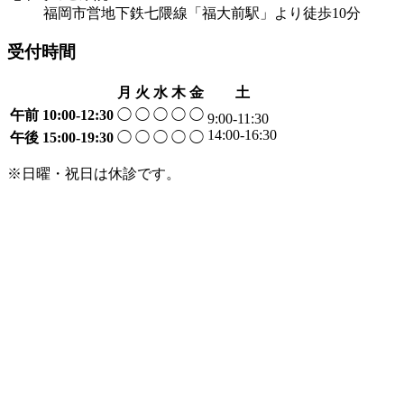
福岡市営地下鉄七隈線「福大前駅」より徒歩10分
受付時間
月
火
水
木
金
土
午前
10:00-12:30
◯
◯
◯
◯
◯
9:00-11:30
14:00-16:30
午後
15:00-19:30
◯
◯
◯
◯
◯
※日曜・祝日は休診です。