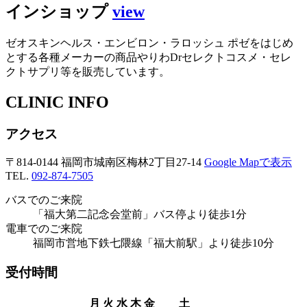
インショップ
view
ゼオスキンヘルス・エンビロン・ラロッシュ ポゼをはじめ
とする各種メーカーの商品やりわDrセレクトコスメ・セレ
クトサプリ等を販売しています。
CLINIC INFO
アクセス
〒814-0144 福岡市城南区梅林2丁目27-14
Google Mapで表示
TEL.
092-874-7505
バスでのご来院
「福大第二記念会堂前」バス停より徒歩1分
電車でのご来院
福岡市営地下鉄七隈線「福大前駅」より徒歩10分
受付時間
月
火
水
木
金
土